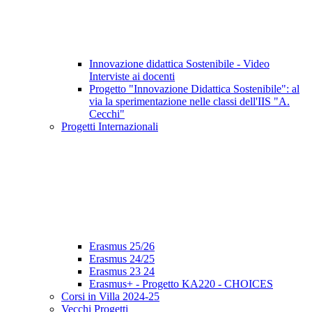
Innovazione didattica Sostenibile - Video
Interviste ai docenti
Progetto "Innovazione Didattica Sostenibile": al
via la sperimentazione nelle classi dell'IIS "A.
Cecchi"
Progetti Internazionali
Erasmus 25/26
Erasmus 24/25
Erasmus 23 24
Erasmus+ - Progetto KA220 - CHOICES
Corsi in Villa 2024-25
Vecchi Progetti