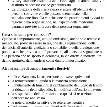
La segnalazione è sottratta all’accesso agli atti amministrativi e
al diritto di accesso civico generalizzato
La protezione della riservatezza è estesa all’identità delle
persone coinvolte e delle persone menzionate nella
segnalazione fino alla conclusione dei procedimenti avviati in
ragione della segnalazione, nel rispetto delle medesime
garanzie previste in favore della persona segnalante
Cosa si intende per ritorsione?
Qualsiasi comportamento, atto od omissione, anche solo tentato o
minacciato, posto in essere in ragione della segnalazione, della
denuncia all’autorità giudiziaria o contabile, o della divulgazione
pubblica e che provoca o può provocare, alla persona segnalante o
alla persona che ha sporto la denuncia, in via diretta o indiretta, un
danno ingiusto, da intendersi come danno ingiustificato.
Alcuni esempi di comportamenti ritorsivi?
il licenziamento, la sospensione o misure equivalenti
la retrocessione di grado o la mancata promozione
il mutamento di funzioni, il cambiamento del luogo di lavoro,
la riduzione dello stipendio, la modifica dell'orario di lavoro
la sospensione della formazione o qualsiasi restrizione
dell'accesso alla stessa
le note di merito negative o le referenze negative
l'adozione di misure disciplinari o di altra sanzione, anche