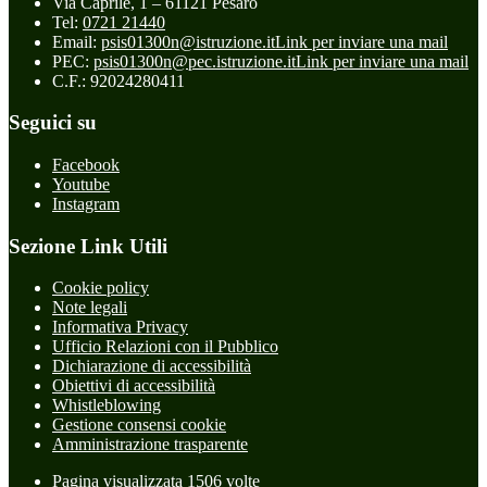
Via Caprile, 1 – 61121 Pesaro
Tel:
0721 21440
Email:
psis01300n@istruzione.it
Link per inviare una mail
PEC:
psis01300n@pec.istruzione.it
Link per inviare una mail
C.F.: 92024280411
Seguici su
Facebook
Youtube
Instagram
Sezione Link Utili
Cookie policy
Note legali
Informativa Privacy
Ufficio Relazioni con il Pubblico
Dichiarazione di accessibilità
Obiettivi di accessibilità
Whistleblowing
Gestione consensi cookie
Amministrazione trasparente
Pagina visualizzata
1506
volte