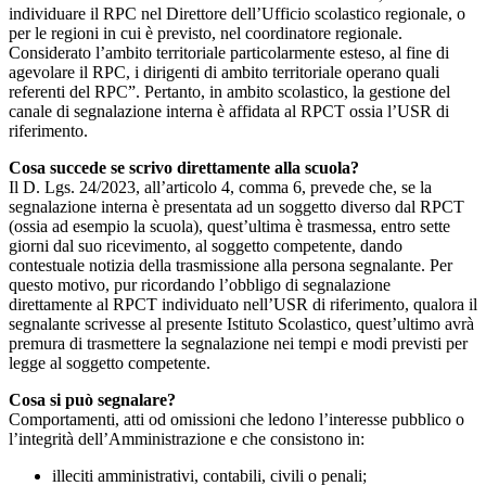
individuare il RPC nel Direttore dell’Ufficio scolastico regionale, o
per le regioni in cui è previsto, nel coordinatore regionale.
Considerato l’ambito territoriale particolarmente esteso, al fine di
agevolare il RPC, i dirigenti di ambito territoriale operano quali
referenti del RPC”. Pertanto, in ambito scolastico, la gestione del
canale di segnalazione interna è affidata al RPCT ossia l’USR di
riferimento.
Cosa succede se scrivo direttamente alla scuola?
Il D. Lgs. 24/2023, all’articolo 4, comma 6, prevede che, se la
segnalazione interna è presentata ad un soggetto diverso dal RPCT
(ossia ad esempio la scuola), quest’ultima è trasmessa, entro sette
giorni dal suo ricevimento, al soggetto competente, dando
contestuale notizia della trasmissione alla persona segnalante. Per
questo motivo, pur ricordando l’obbligo di segnalazione
direttamente al RPCT individuato nell’USR di riferimento, qualora il
segnalante scrivesse al presente Istituto Scolastico, quest’ultimo avrà
premura di trasmettere la segnalazione nei tempi e modi previsti per
legge al soggetto competente.
Cosa si può segnalare?
Comportamenti, atti od omissioni che ledono l’interesse pubblico o
l’integrità dell’Amministrazione e che consistono in:
illeciti amministrativi, contabili, civili o penali;