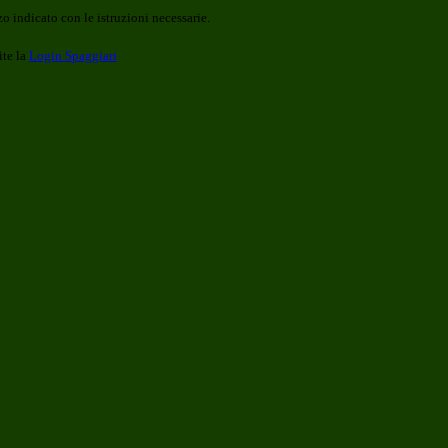
o indicato con le istruzioni necessarie.
ite la
Login Spaggiari