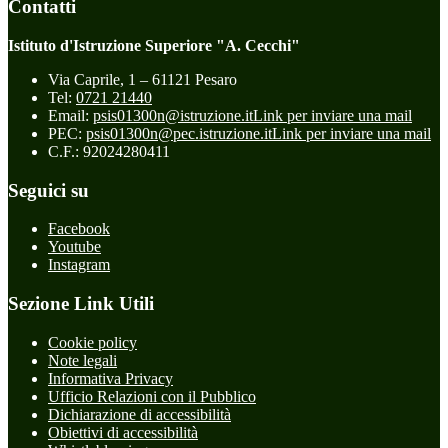
Contatti
Istituto d'Istruzione Superiore "A. Cecchi"
Via Caprile, 1 – 61121 Pesaro
Tel:
0721 21440
Email:
psis01300n@istruzione.it
Link per inviare una mail
PEC:
psis01300n@pec.istruzione.it
Link per inviare una mail
C.F.: 92024280411
Seguici su
Facebook
Youtube
Instagram
Sezione Link Utili
Cookie policy
Note legali
Informativa Privacy
Ufficio Relazioni con il Pubblico
Dichiarazione di accessibilità
Obiettivi di accessibilità