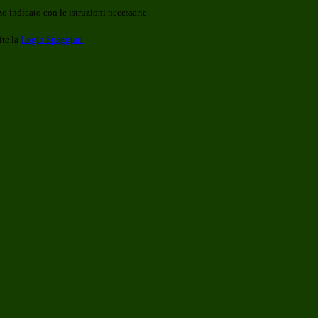
o indicato con le istruzioni necessarie.
ite la
Login Spaggiari