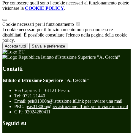
Per conoscere quali sono i cookie necessari al funzionamento potete
visionare la
COOKIE POLICY
.
Cookie necessari per il funzionamento
I cookie necessari per il funzionamento non possono essere
disabilitati. È possibile consultare l'elenco nella pagina della cookie
policy.
Accetta tutti
Salva le preferenze
Istituto d'Istruzione Superiore "A. Cecchi"
Contatti
Istituto d'Istruzione Superiore "A. Cecchi"
Via Caprile, 1 – 61121 Pesaro
Tel:
0721 21440
Email:
psis01300n@istruzione.it
Link per inviare una mail
PEC:
psis01300n@pec.istruzione.it
Link per inviare una mail
C.F.: 92024280411
Seguici su