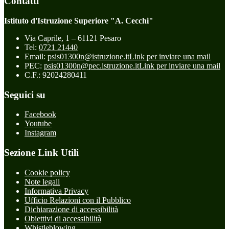
Contatti
Istituto d'Istruzione Superiore "A. Cecchi"
Via Caprile, 1 – 61121 Pesaro
Tel:
0721 21440
Email:
psis01300n@istruzione.it
Link per inviare una mail
PEC:
psis01300n@pec.istruzione.it
Link per inviare una mail
C.F.: 92024280411
Seguici su
Facebook
Youtube
Instagram
Sezione Link Utili
Cookie policy
Note legali
Informativa Privacy
Ufficio Relazioni con il Pubblico
Dichiarazione di accessibilità
Obiettivi di accessibilità
Whistleblowing