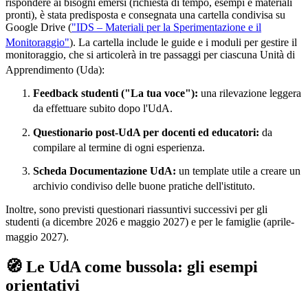
rispondere ai bisogni emersi (richiesta di tempo, esempi e materiali
pronti), è stata predisposta e consegnata una cartella condivisa su
Google Drive (
"IDS – Materiali per la Sperimentazione e il
Monitoraggio"
)
. La cartella include le guide e i moduli per gestire il
monitoraggio, che si articolerà in tre passaggi per ciascuna Unità di
Apprendimento (Uda)
:
Feedback studenti ("La tua voce"):
una rilevazione leggera
da effettuare subito dopo l'UdA
.
Questionario post-UdA per docenti ed educatori:
da
compilare al termine di ogni esperienza
.
Scheda Documentazione UdA:
un template utile a creare un
archivio condiviso delle buone pratiche dell'istituto
.
Inoltre, sono previsti questionari riassuntivi successivi per gli
studenti (a dicembre 2026 e maggio 2027) e per le famiglie (aprile-
maggio 2027)
.
🧭 Le UdA come bussola: gli esempi
orientativi