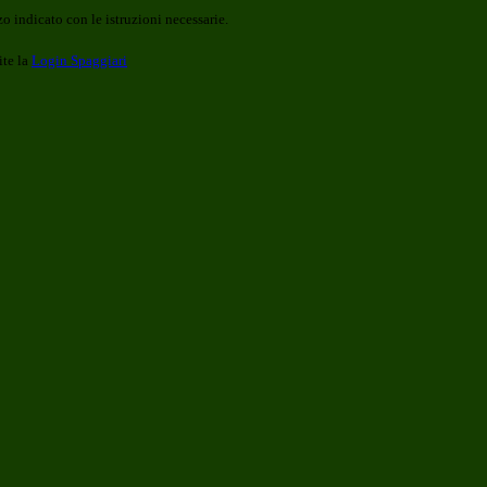
o indicato con le istruzioni necessarie.
ite la
Login Spaggiari