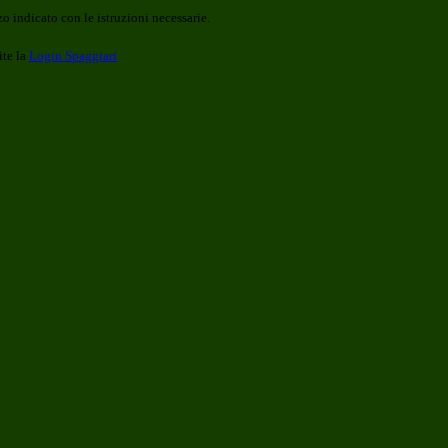
o indicato con le istruzioni necessarie.
ite la
Login Spaggiari