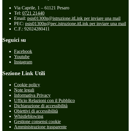
Via Caprile, 1 – 61121 Pesaro
Tel:
0721 21440
Email:
psis01300n@istruzione.it
Link per inviare una mail
PEC:
psis01300n@pec.istruzione.it
Link per inviare una mail
C.F.: 92024280411
Seguici su
Facebook
Youtube
Instagram
Sezione Link Utili
Cookie policy
Note legali
Informativa Privacy
Ufficio Relazioni con il Pubblico
Dichiarazione di accessibilità
Obiettivi di accessibilità
Whistleblowing
Gestione consensi cookie
Amministrazione trasparente