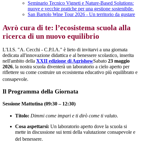
Seminario Tecnico Vigneti e Nature-Based Solutions:
nuove e vecchie pratiche per una gestione sostenibile.
San Bartolo Wine Tour 2026 - Un territorio da gustare
Avrò cura di te: l’ecosistema scuola alla
ricerca di un nuovo equilibrio
L'I.I.S. "A. Cecchi - C.P.I.A."
è lieto di invitarvi a una giornata
dedicata all'innovazione didattica e al benessere scolastico, inserita
nell'ambito della
XXII edizione di Agrishow
Sabato
23 maggio
2026
, la nostra scuola diventerà un laboratorio a cielo aperto per
riflettere su come costruire un ecosistema educativo più equilibrato e
consapevole
.
Il Programma della Giornata
Sessione Mattutina (09:30 – 12:30)
Titolo:
Dimmi come impari e ti dirò come ti valuto
.
Cosa aspettarsi:
Un laboratorio aperto dove la scuola si
mette in discussione sui temi della valutazione consapevole e
del benessere
.