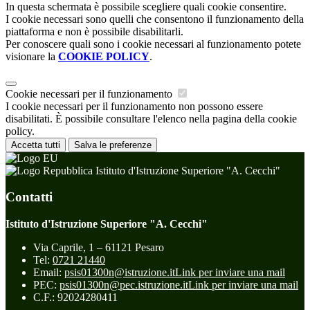
In questa schermata è possibile scegliere quali cookie consentire.
I cookie necessari sono quelli che consentono il funzionamento della
piattaforma e non è possibile disabilitarli.
Per conoscere quali sono i cookie necessari al funzionamento potete
visionare la
COOKIE POLICY
.
Cookie necessari per il funzionamento
I cookie necessari per il funzionamento non possono essere
disabilitati. È possibile consultare l'elenco nella pagina della cookie
policy.
Accetta tutti
Salva le preferenze
Istituto d'Istruzione Superiore "A. Cecchi"
Contatti
Istituto d'Istruzione Superiore "A. Cecchi"
Via Caprile, 1 – 61121 Pesaro
Tel:
0721 21440
Email:
psis01300n@istruzione.it
Link per inviare una mail
PEC:
psis01300n@pec.istruzione.it
Link per inviare una mail
C.F.: 92024280411