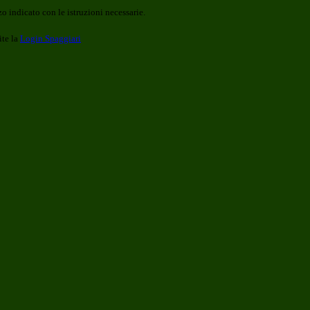
o indicato con le istruzioni necessarie.
ite la
Login Spaggiari