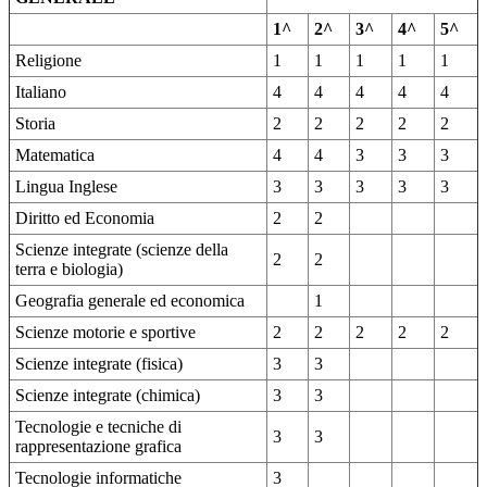
1^
2^
3^
4^
5^
Religione
1
1
1
1
1
Italiano
4
4
4
4
4
Storia
2
2
2
2
2
Matematica
4
4
3
3
3
Lingua Inglese
3
3
3
3
3
Diritto ed Economia
2
2
Scienze integrate (scienze della
2
2
terra e biologia)
Geografia generale ed economica
1
Scienze motorie e sportive
2
2
2
2
2
Scienze integrate (fisica)
3
3
Scienze integrate (chimica)
3
3
Tecnologie e tecniche di
3
3
rappresentazione grafica
Tecnologie informatiche
3