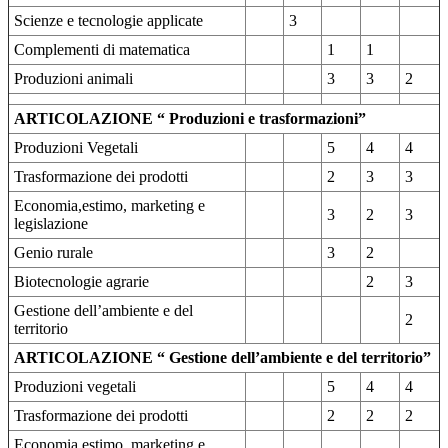
Scienze e tecnologie applicate
3
Complementi di matematica
1
1
Produzioni animali
3
3
2
ARTICOLAZIONE “ Produzioni e trasformazioni”
Produzioni Vegetali
5
4
4
Trasformazione dei prodotti
2
3
3
Economia,estimo, marketing e
3
2
3
legislazione
Genio rurale
3
2
Biotecnologie agrarie
2
3
Gestione dell’ambiente e del
2
territorio
ARTICOLAZIONE “ Gestione dell’ambiente e del territorio”
Produzioni vegetali
5
4
4
Trasformazione dei prodotti
2
2
2
Economia,estimo, marketing e