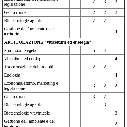
2
3
3
legislazione
Genio rurale
2
2
2
Biotecnologie agrarie
2
2
Gestione dell’ambiente e del
4
territorio
ARTICOLAZIONE “viticoltura ed enologia”
Produzioni vegetali
5
4
Viticoltura ed enologia
4
Trasformazione dei prodotti
2
2
Enologia
4
Economia,estimo, marketing e
3
2
2
legislazione
Genio rurale
3
2
Biotecnologie agrarie
3
Biotecnologie vitivinicole
3
Gestione dell’ambiente e del
2
territorio