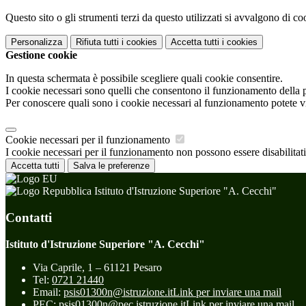
Questo sito o gli strumenti terzi da questo utilizzati si avvalgono di coo
Personalizza
Rifiuta tutti
i cookies
Accetta tutti
i cookies
Gestione cookie
In questa schermata è possibile scegliere quali cookie consentire.
I cookie necessari sono quelli che consentono il funzionamento della pi
Per conoscere quali sono i cookie necessari al funzionamento potete v
Cookie necessari per il funzionamento
I cookie necessari per il funzionamento non possono essere disabilitati.
Accetta tutti
Salva le preferenze
Istituto d'Istruzione Superiore "A. Cecchi"
Contatti
Istituto d'Istruzione Superiore "A. Cecchi"
Via Caprile, 1 – 61121 Pesaro
Tel:
0721 21440
Email:
psis01300n@istruzione.it
Link per inviare una mail
PEC:
psis01300n@pec.istruzione.it
Link per inviare una mail