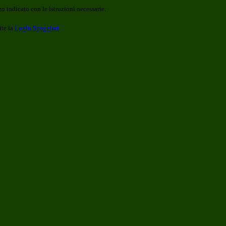
o indicato con le istruzioni necessarie.
ite la
Login Spaggiari