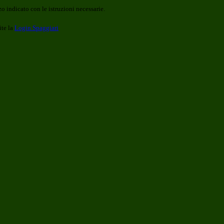
o indicato con le istruzioni necessarie.
ite la
Login Spaggiari