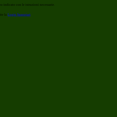
o indicato con le istruzioni necessarie.
ite la
Login Spaggiari