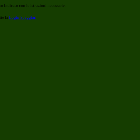
o indicato con le istruzioni necessarie.
ite la
Login Spaggiari