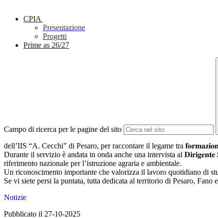
CPIA
Presentazione
Progetti
Prime as 26/27
Campo di ricerca per le pagine del sito
dell’IIS “A. Cecchi” di Pesaro, per raccontare il legame tra 𝐟𝐨𝐫𝐦𝐚𝐳𝐢𝐨𝐧𝐞, 𝐧𝐚𝐭𝐮𝐫
Durante il servizio è andata in onda anche una intervista al 𝐃𝐢𝐫𝐢𝐠𝐞𝐧𝐭𝐞 𝐒𝐜
riferimento nazionale per l’istruzione agraria e ambientale.
Un riconoscimento importante che valorizza il lavoro quotidiano di stud
Se vi siete persi la puntata, tutta dedicata al territorio di Pesaro, Fano e Cartocet
Notizie
Pubblicato il 27-10-2025