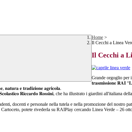
Home
>
Il Cecchi a Linea Ver
Il Cecchi a L
Grande orgoglio per il
𝐭𝐫𝐚𝐬𝐦𝐢𝐬𝐬𝐢𝐨𝐧𝐞 𝐑
𝐚 𝐞 𝐭𝐫𝐚𝐝𝐢𝐳𝐢𝐨𝐧𝐞 𝐚𝐠𝐫𝐢𝐜𝐨𝐥𝐚.
𝐥𝐚𝐬𝐭𝐢𝐜𝐨 𝐑𝐢𝐜𝐜𝐚𝐫𝐝𝐨 𝐑𝐨𝐬𝐬𝐢𝐧𝐢, che ha illustrato i giardini all'ital
enti, docenti e personale nella tutela e nella promozione del nostro patr
o, potete rivederla su RAIPlay cercando Linea Verde – 26 ottobre 2025, 𝑉𝑖𝑎𝑔𝑔𝑖𝑜 