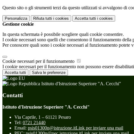
Questo sito o gli strumenti terzi da questo utilizzati si avvalgono di coo
Personalizza
Rifiuta tutti
i cookies
Accetta tutti
i cookies
Gestione cookie
In questa schermata è possibile scegliere quali cookie consentire.
I cookie necessari sono quelli che consentono il funzionamento della pi
Per conoscere quali sono i cookie necessari al funzionamento potete v
Cookie necessari per il funzionamento
I cookie necessari per il funzionamento non possono essere disabilitati.
Accetta tutti
Salva le preferenze
Istituto d'Istruzione Superiore "A. Cecchi"
Contatti
Istituto d'Istruzione Superiore "A. Cecchi"
Via Caprile, 1 – 61121 Pesaro
Tel:
0721 21440
Email:
psis01300n@istruzione.it
Link per inviare una mail
PEC:
psis01300n@pec.istruzione.it
Link per inviare una mail