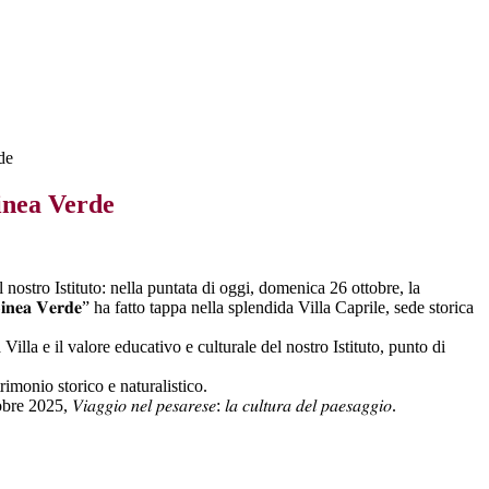
de
inea Verde
 nostro Istituto: nella puntata di oggi, domenica 26 ottobre, la
𝐀𝐈 “𝐋𝐢𝐧𝐞𝐚 𝐕𝐞𝐫𝐝𝐞” ha fatto tappa nella splendida Villa Caprile, sede storica
iana della Villa e il valore educativo e culturale del nostro Istituto, punto di
imonio storico e naturalistico.
𝑛𝑒𝑙 𝑝𝑒𝑠𝑎𝑟𝑒𝑠𝑒: 𝑙𝑎 𝑐𝑢𝑙𝑡𝑢𝑟𝑎 𝑑𝑒𝑙 𝑝𝑎𝑒𝑠𝑎𝑔𝑔𝑖𝑜.