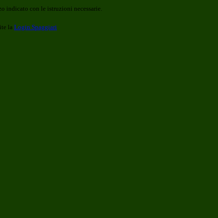
o indicato con le istruzioni necessarie.
ite la
Login Spaggiari