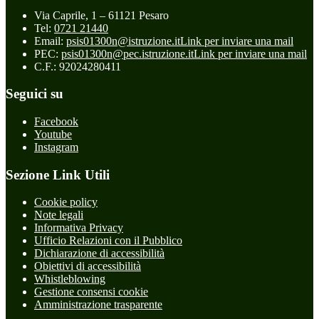
Via Caprile, 1 – 61121 Pesaro
Tel:
0721 21440
Email:
psis01300n@istruzione.it
Link per inviare una mail
PEC:
psis01300n@pec.istruzione.it
Link per inviare una mail
C.F.: 92024280411
Seguici su
Facebook
Youtube
Instagram
Sezione Link Utili
Cookie policy
Note legali
Informativa Privacy
Ufficio Relazioni con il Pubblico
Dichiarazione di accessibilità
Obiettivi di accessibilità
Whistleblowing
Gestione consensi cookie
Amministrazione trasparente