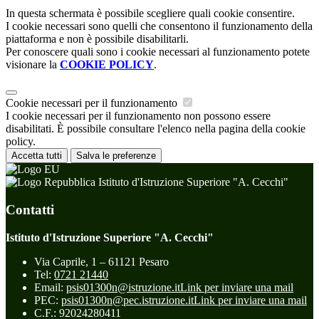
In questa schermata è possibile scegliere quali cookie consentire.
I cookie necessari sono quelli che consentono il funzionamento della
piattaforma e non è possibile disabilitarli.
Per conoscere quali sono i cookie necessari al funzionamento potete
visionare la
COOKIE POLICY
.
Cookie necessari per il funzionamento
I cookie necessari per il funzionamento non possono essere
disabilitati. È possibile consultare l'elenco nella pagina della cookie
policy.
Accetta tutti
Salva le preferenze
Istituto d'Istruzione Superiore "A. Cecchi"
Contatti
Istituto d'Istruzione Superiore "A. Cecchi"
Via Caprile, 1 – 61121 Pesaro
Tel:
0721 21440
Email:
psis01300n@istruzione.it
Link per inviare una mail
PEC:
psis01300n@pec.istruzione.it
Link per inviare una mail
C.F.: 92024280411