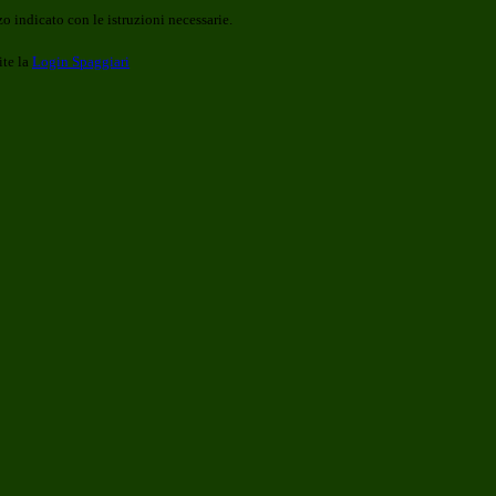
o indicato con le istruzioni necessarie.
ite la
Login Spaggiari