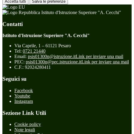
Accetta tutti
Salva le preferenze
Istituto d'Istruzione Superiore "A. Cecchi"
Contatti
Istituto d'Istruzione Superiore "A. Cecchi"
Via Caprile, 1 – 61121 Pesaro
Tel:
0721 21440
Email:
psis01300n@istruzione.it
Link per inviare una mail
PEC:
psis01300n@pec.istruzione.it
Link per inviare una mail
C.F.: 92024280411
Seguici su
Facebook
Youtube
Instagram
Sezione Link Utili
Cookie policy
Note legali