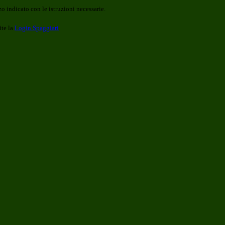
o indicato con le istruzioni necessarie.
ite la
Login Spaggiari