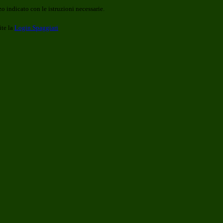
o indicato con le istruzioni necessarie.
ite la
Login Spaggiari