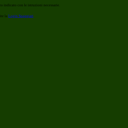
o indicato con le istruzioni necessarie.
ite la
Login Spaggiari